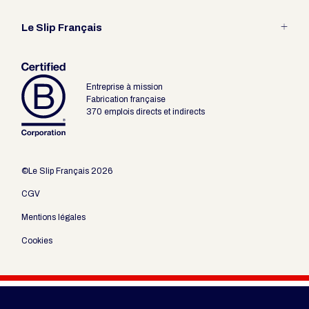
Entretien
Guide des tailles
Le Slip Français
Fabrication Française
Les packagings revendeur
Le pari du Slip
Entreprise à mission
Outils revendeurs
Fabrication française
370 emplois directs et indirects
©Le Slip Français 2026
CGV
Mentions légales
Cookies