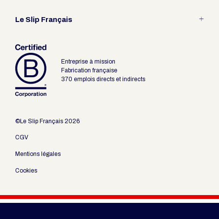
Entretien
Guide des tailles
Le Slip Français
Fabrication Française
Les packagings revendeur
Le pari du Slip
Entreprise à mission
Outils revendeurs
Fabrication française
370 emplois directs et indirects
©Le Slip Français 2026
CGV
Mentions légales
Cookies