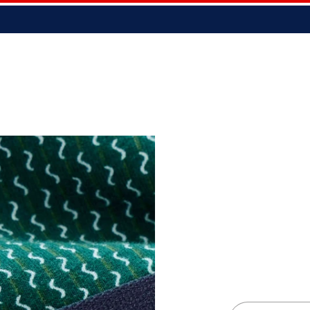
Nouvelle collection PE26
on
Je crée mon
Sous-
Chaussettes
Homm
pack
vêtements