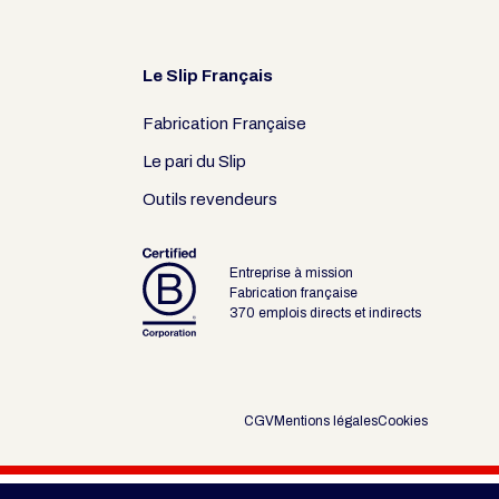
Le Slip Français
Fabrication Française
Le pari du Slip
Outils revendeurs
Entreprise à mission
Fabrication française
370 emplois directs et indirects
CGV
Mentions légales
Cookies