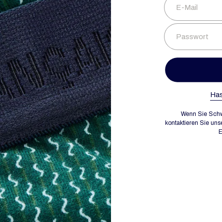
E-Mail
Passwort
Has
Wenn Sie Schw
kontaktieren Sie uns
E