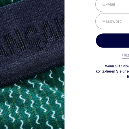
E-Mail
Passwort
Has
Wenn Sie Schw
kontaktieren Sie uns
E