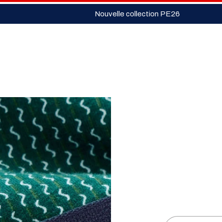
Nouvelle collection PE26
on
Je crée mon
Sous-
Chaussettes
Homm
pack
vêtements