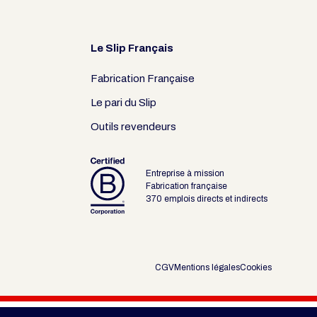
Le Slip Français
Fabrication Française
Le pari du Slip
Outils revendeurs
Entreprise à mission
Fabrication française
370 emplois directs et indirects
CGV
Mentions légales
Cookies