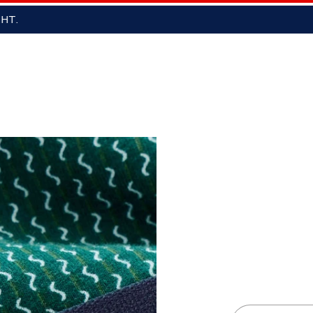
Nouvelle collection PE26
on
Je crée mon
Sous-
Chaussettes
Homm
pack
vêtements