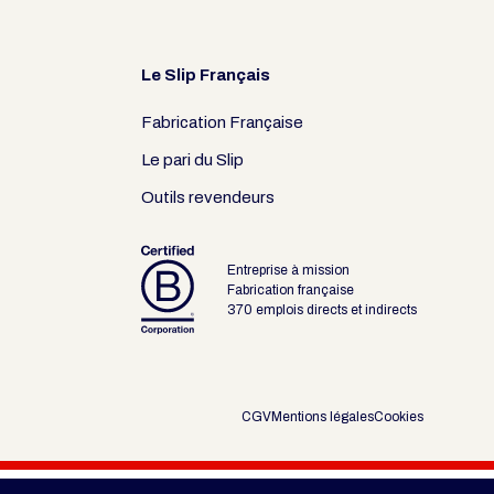
Le Slip Français
Fabrication Française
Le pari du Slip
Outils revendeurs
Entreprise à mission
Fabrication française
370 emplois directs et indirects
CGV
Mentions légales
Cookies