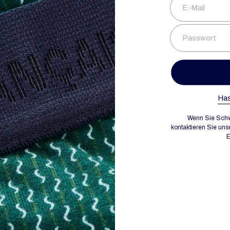
E-Mail
Passwort
Has
Wenn Sie Schw
kontaktieren Sie uns
E