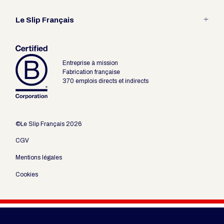
Entretien
Guide des tailles
Le Slip Français
Fabrication Française
Les packagings revendeur
Le pari du Slip
Entreprise à mission
Outils revendeurs
Fabrication française
370 emplois directs et indirects
©Le Slip Français 2026
CGV
Mentions légales
Cookies