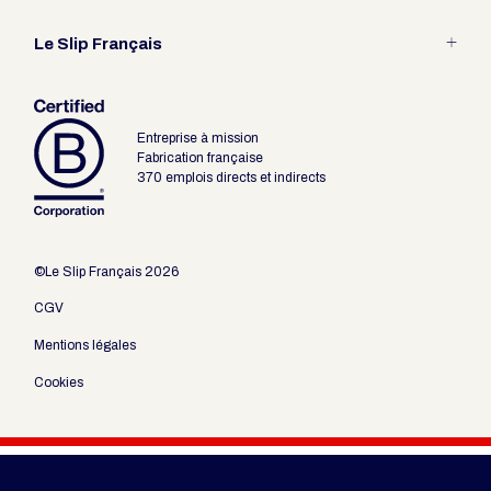
Entretien
Guide des tailles
Le Slip Français
Fabrication Française
Les packagings revendeur
Le pari du Slip
Entreprise à mission
Outils revendeurs
Fabrication française
370 emplois directs et indirects
©Le Slip Français 2026
CGV
Mentions légales
Cookies