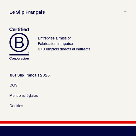
Entretien
Guide des tailles
Le Slip Français
Fabrication Française
Les packagings revendeur
Le pari du Slip
Entreprise à mission
Outils revendeurs
Fabrication française
370 emplois directs et indirects
©Le Slip Français 2026
CGV
Mentions légales
Cookies