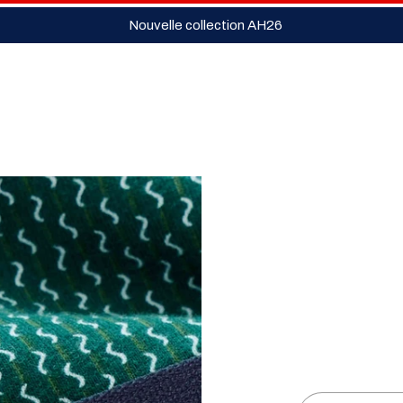
Nouvelle collection AH26
on
Je crée mon
Sous-
Chaussettes
Homm
pack
vêtements