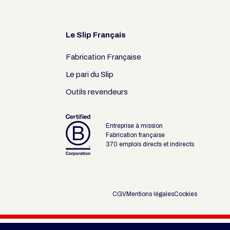
Le Slip Français
Fabrication Française
Le pari du Slip
Outils revendeurs
Entreprise à mission
Fabrication française
370 emplois directs et indirects
CGV
Mentions légales
Cookies