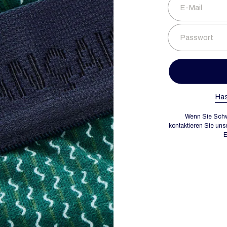
E-Mail
Passwort
Has
Wenn Sie Schw
kontaktieren Sie uns
E